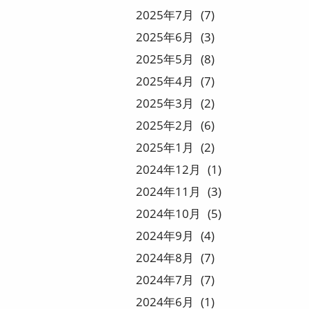
2025
7
7
2025
6
3
2025
5
8
2025
4
7
2025
3
2
2025
2
6
2025
1
2
2024
12
1
2024
11
3
2024
10
5
2024
9
4
2024
8
7
2024
7
7
2024
6
1