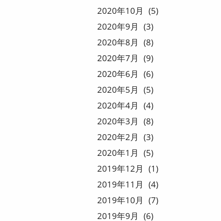
2020
10
5
2020
9
3
2020
8
8
2020
7
9
2020
6
6
2020
5
5
2020
4
4
2020
3
8
2020
2
3
2020
1
5
2019
12
1
2019
11
4
2019
10
7
2019
9
6