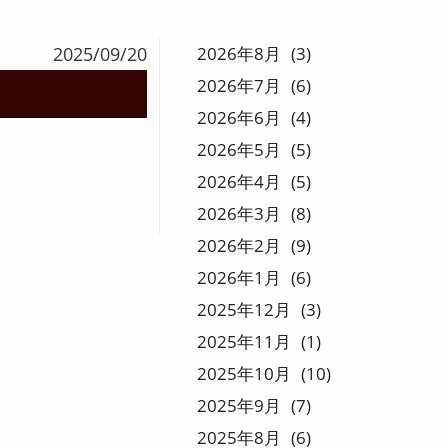
2025/09/20
2026
8
3
2026
7
6
2026
6
4
2026
5
5
2026
4
5
2026
3
8
2026
2
9
2026
1
6
2025
12
3
2025
11
1
2025
10
10
2025
9
7
2025
8
6