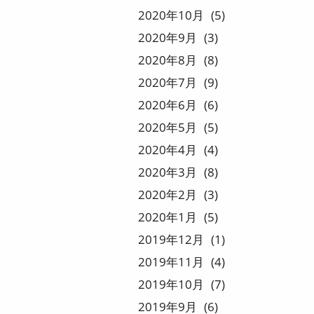
2020
10
5
2020
9
3
2020
8
8
2020
7
9
2020
6
6
2020
5
5
2020
4
4
2020
3
8
2020
2
3
2020
1
5
2019
12
1
2019
11
4
2019
10
7
2019
9
6