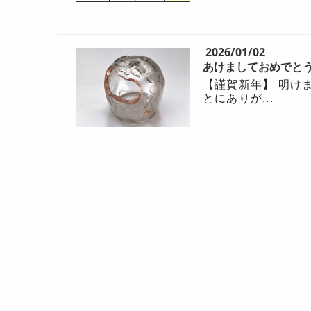
2026/01/02
あけましておめでと
【謹賀新年】 明け
とにありが...