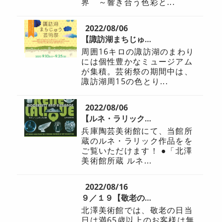
界 ～響き合う色彩と...
2022/08/06
【諏訪湖まちじゅう芸術祭】（9/10～9/25）
周囲16キロの諏訪湖のまわり
には個性豊かなミュージアム
が集積。芸術祭の期間中は、
諏訪湖周15の色とり...
2022/08/06
【ルネ・ラリック】展に出品いたします（兵庫陶芸美術館）
兵庫陶芸美術館にて、当館所
蔵のルネ・ラリック作品をを
ご覧いただけます！ ●「北澤
美術館所蔵 ルネ...
2022/08/16
９／１９【敬老の日 特別企画】中止のお知らせ
北澤美術館では、敬老の日当
日は満65歳以上のお客様は無