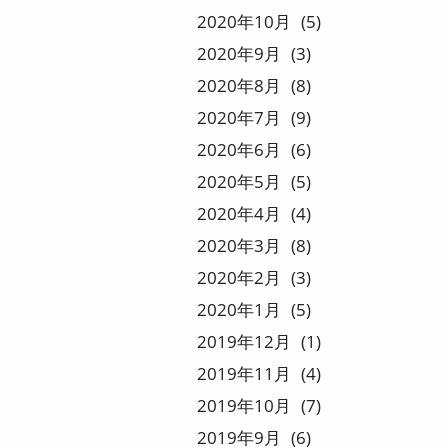
2020
10
5
2020
9
3
2020
8
8
2020
7
9
2020
6
6
2020
5
5
2020
4
4
2020
3
8
2020
2
3
2020
1
5
2019
12
1
2019
11
4
2019
10
7
2019
9
6