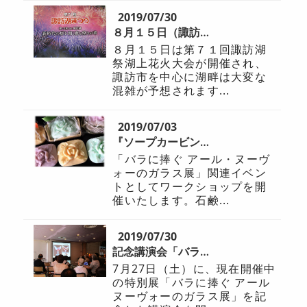
2019/07/30
８月１５日（諏訪湖上花火大会当日）の入館について
８月１５日は第７１回諏訪湖
祭湖上花火大会が開催され、
諏訪市を中心に湖畔は大変な
混雑が予想されます...
2019/07/03
『ソープカービング バラの花手彫り体験』(8/4)
「バラに捧ぐ アール・ヌーヴ
ォーのガラス展」関連イベン
トとしてワークショップを開
催いたします。石鹸...
2019/07/30
記念講演会「バラに捧ぐ」が開催されました
7月27日（土）に、現在開催中
の特別展「バラに捧ぐ アール
ヌーヴォーのガラス展」を記