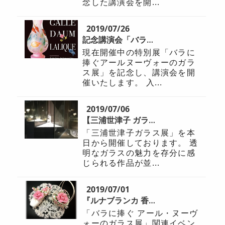
念した講演会を開...
2019/07/26
記念講演会「バラに捧ぐ」明日 7/27 開催です
現在開催中の特別展「バラに
捧ぐアールヌーヴォーのガラ
ス展」を記念し、講演会を開
催いたします。 入...
2019/07/06
【三浦世津子 ガラス展】がはじまりました
「三浦世津子ガラス展」を本
日から開催しております。 透
明なガラスの魅力を存分に感
じられる作品が並...
2019/07/01
『ルナブランカ 香りの花手作り体験』(7/28）
「バラに捧ぐ アール・ヌーヴ
ォーのガラス展」関連イベン